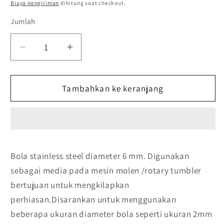
reguler
PRICE
Biaya pengiriman
dihitung saat checkout.
Jumlah
Kurangi
Tambah
jumlah
jumlah
untuk
untuk
Stainless
Tambahkan ke keranjang
Stainless
Steel
Steel
Ball
Ball
Media
Media
Untuk
Untuk
Tumbler
Tumbler
Bola stainless steel diameter 6 mm. Digunakan
Diameter
Diameter
sebagai media pada mesin molen /rotary tumbler
6
6
mm
mm
bertujuan untuk mengkilapkan
Berat
Berat
perhiasan.Disarankan untuk menggunakan
100
100
beberapa ukuran diameter bola seperti ukuran 2mm
gram
gram