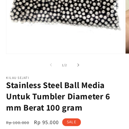
Buka
B
media
m
1
2
dari
1
/
2
di
di
modal
m
KILAU SEJATI
Stainless Steel Ball Media
Untuk Tumbler Diameter 6
mm Berat 100 gram
Harga
OFFER
Rp 95.000
SALE
Rp 100.000