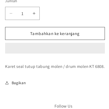
Jumlah
Kurangi
Tambah
jumlah
jumlah
untuk
untuk
Karet
Tambahkan ke keranjang
Karet
Hitam
Hitam
Seal
Seal
Tutup
Tutup
Tabung
Tabung
Molen
Molen
Karet seal tutup tabung molen / drum molen KT 6808.
KT
KT
6808
6808
Bagikan