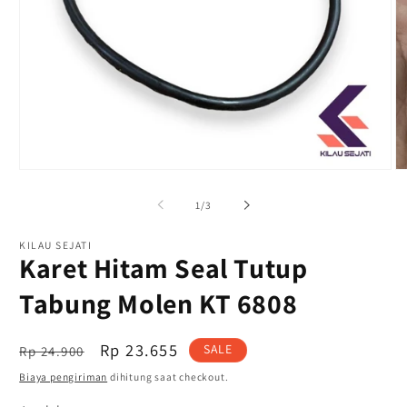
Buka
B
media
m
1
2
dari
1
/
3
di
di
modal
m
KILAU SEJATI
Karet Hitam Seal Tutup
Tabung Molen KT 6808
Harga
OFFER
Rp 23.655
SALE
Rp 24.900
reguler
PRICE
Biaya pengiriman
dihitung saat checkout.