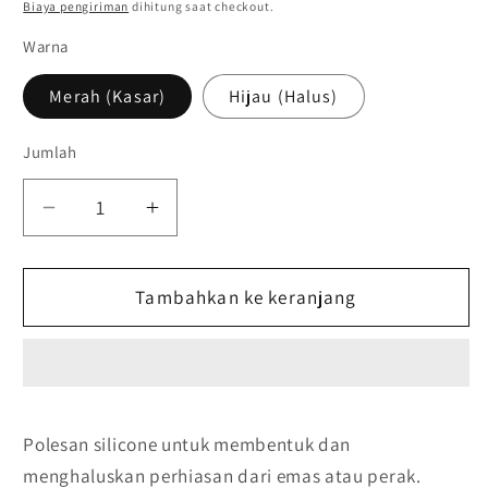
reguler
PRICE
Biaya pengiriman
dihitung saat checkout.
Warna
Merah (Kasar)
Hijau (Halus)
Jumlah
Kurangi
Tambah
jumlah
jumlah
untuk
untuk
Jewelry
Tambahkan ke keranjang
Jewelry
Silicone
Silicone
polishing
polishing
wheel
wheel
21
21
mm
mm
Polesan silicone untuk membentuk dan
/
/
menghaluskan perhiasan dari emas atau perak.
Polesan
Polesan