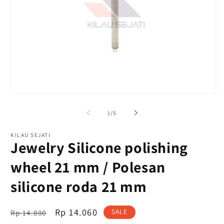
Buka
B
media
m
1
2
dari
1
/
5
di
di
modal
m
KILAU SEJATI
Jewelry Silicone polishing
wheel 21 mm / Polesan
silicone roda 21 mm
Harga
OFFER
Rp 14.060
SALE
Rp 14.800