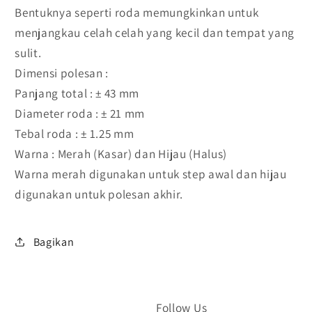
silicone
silicone
Bentuknya seperti roda memungkinkan untuk
roda
roda
menjangkau celah celah yang kecil dan tempat yang
21
21
sulit.
mm
mm
Dimensi polesan :
Panjang total : ± 43 mm
Diameter roda : ± 21 mm
Tebal roda : ± 1.25 mm
Warna : Merah (Kasar) dan Hijau (Halus)
Warna merah digunakan untuk step awal dan hijau
digunakan untuk polesan akhir.
Bagikan