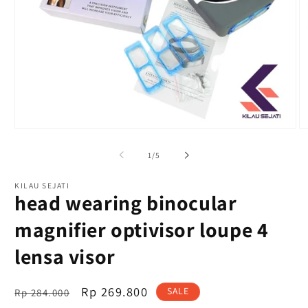
Buka
B
media
m
1
2
dari
1
/
5
di
di
modal
m
KILAU SEJATI
head wearing binocular
magnifier optivisor loupe 4
lensa visor
Harga
OFFER
Rp 269.800
SALE
Rp 284.000