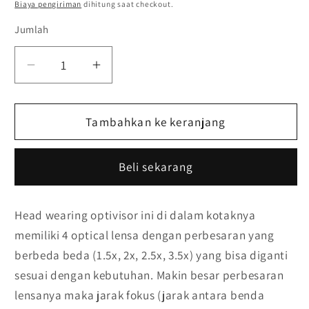
reguler
PRICE
Biaya pengiriman
dihitung saat checkout.
Jumlah
Kurangi
Tambah
jumlah
jumlah
untuk
untuk
head
Tambahkan ke keranjang
head
wearing
wearing
binocular
binocular
Beli sekarang
magnifier
magnifier
optivisor
optivisor
loupe
loupe
Head wearing optivisor ini di dalam kotaknya
4
4
memiliki 4 optical lensa dengan perbesaran yang
lensa
lensa
visor
visor
berbeda beda (1.5x, 2x, 2.5x, 3.5x) yang bisa diganti
sesuai dengan kebutuhan. Makin besar perbesaran
lensanya maka jarak fokus (jarak antara benda