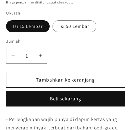
reguler
PRICE
Biaya pengiriman
dihitung saat checkout.
Ukuran
Isi 15 Lembar
Isi 50 Lembar
Jumlah
Kurangi
Tambah
jumlah
jumlah
untuk
untuk
Food
Tambahkan ke keranjang
Food
Grade
Grade
Kertas
Kertas
Beli sekarang
Serap
Serap
Minyak
Minyak
Makanan
Makanan
- Perlengkapan wajib punya di dapur, kertas yang
/
/
menyerap minyak, terbuat dari bahan food-grade
Gorengan
Gorengan