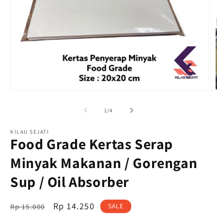
Buka
B
media
m
1
2
dari
1
/
4
di
di
modal
m
KILAU SEJATI
Food Grade Kertas Serap
Minyak Makanan / Gorengan
Sup / Oil Absorber
Harga
OFFER
Rp 14.250
SALE
Rp 15.000