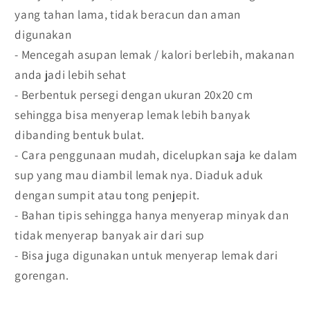
Sup
Sup
yang tahan lama, tidak beracun dan aman
/
/
digunakan
Oil
Oil
- Mencegah asupan lemak / kalori berlebih, makanan
Absorber
Absorber
anda jadi lebih sehat
- Berbentuk persegi dengan ukuran 20x20 cm
sehingga bisa menyerap lemak lebih banyak
dibanding bentuk bulat.
- Cara penggunaan mudah, dicelupkan saja ke dalam
sup yang mau diambil lemak nya. Diaduk aduk
dengan sumpit atau tong penjepit.
- Bahan tipis sehingga hanya menyerap minyak dan
tidak menyerap banyak air dari sup
- Bisa juga digunakan untuk menyerap lemak dari
gorengan.