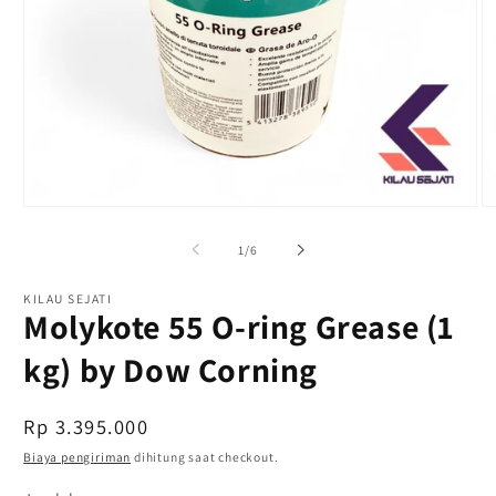
Buka
B
media
m
1
2
dari
1
/
6
di
di
modal
m
KILAU SEJATI
Molykote 55 O-ring Grease (1
kg) by Dow Corning
Harga
Rp 3.395.000
reguler
Biaya pengiriman
dihitung saat checkout.