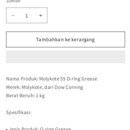
Jumlah
Kurangi
Tambah
jumlah
jumlah
untuk
untuk
Molykote
Tambahkan ke keranjang
Molykote
55
55
O-
O-
ring
ring
Grease
Grease
(1
(1
Nama Produk: Molykote 55 O-ring Grease
kg)
kg)
Merek: Molykote, dari Dow Corning
by
by
Dow
Dow
Berat Bersih: 1 kg
Corning
Corning
Spesifikasi:
• Jenis Produk: O-ring Grease