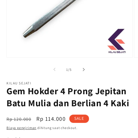
Buka
B
media
m
1
2
dari
1
/
5
di
di
modal
m
KILAU SEJATI
Gem Hokder 4 Prong Jepitan
Batu Mulia dan Berlian 4 Kaki
Harga
OFFER
Rp 114.000
SALE
Rp 120.000
reguler
PRICE
Biaya pengiriman
dihitung saat checkout.