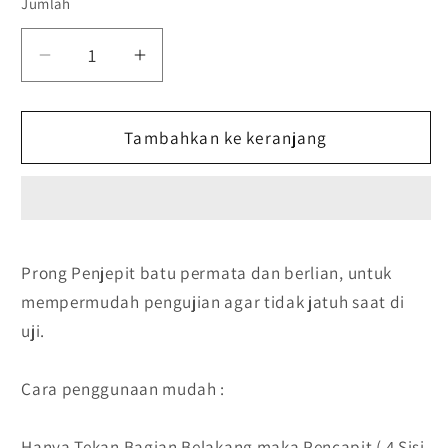
Jumlah
Kurangi
Tambah
jumlah
jumlah
untuk
untuk
Gem
Tambahkan ke keranjang
Gem
Hokder
Hokder
4
4
Prong
Prong
Jepitan
Jepitan
Batu
Batu
Prong Penjepit batu permata dan berlian, untuk
Mulia
Mulia
mempermudah pengujian agar tidak jatuh saat di
dan
dan
Berlian
Berlian
uji.
4
4
Kaki
Kaki
Cara penggunaan mudah :
Hanya Tekan Bagian Belakang maka Pencapit ( 4 Sisi