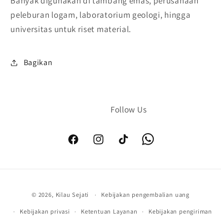
Banyak digunakan di tambang emas, perusahaan
peleburan logam, laboratorium geologi, hingga
universitas untuk riset material.
Bagikan
Facebook
Instagram
TikTok
Metode
© 2026,
Kilau Sejati
Kebijakan pengembalian uang
pembayaran
Kebijakan privasi
Ketentuan Layanan
Kebijakan pengiriman