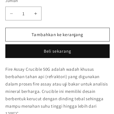
Jumlah
Kurangi
Tambah
jumlah
jumlah
untuk
untuk
Fire
Tambahkan ke keranjang
Fire
Assay
Assay
Crucible
Crucible
Beli sekarang
50G
50G
–
–
Cawan
Cawan
Fire Assay Crucible 50G adalah wadah khusus
Lebur
Lebur
berbahan tahan api (refraktori) yang digunakan
Uji
Uji
Bakar
Bakar
dalam proses fire assay atau uji bakar untuk analisis
430
430
mineral berharga. Crucible ini memiliki desain
ml
ml
berbentuk kerucut dengan dinding tebal sehingga
mampu menahan suhu tinggi hingga lebih dari
1200°C.