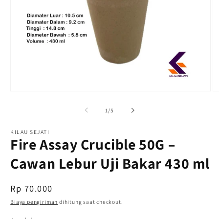
Buka
B
media
m
1
2
dari
1
/
5
di
di
modal
m
KILAU SEJATI
Fire Assay Crucible 50G –
Cawan Lebur Uji Bakar 430 ml
Harga
Rp 70.000
reguler
Biaya pengiriman
dihitung saat checkout.